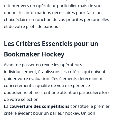
orienter vers un opérateur particulier mais de vous
donner les informations nécessaires pour faire un
choix éclairé en fonction de vos priorités personnelles
et de votre profil de parieur.
Les Critères Essentiels pour un
Bookmaker Hockey
Avant de passer en revue les opérateurs
individuellement, établissons les critères qui doivent
guider votre évaluation. Ces éléments déterminent
concrètement la qualité de votre expérience
quotidienne et méritent une attention particulière lors
de votre sélection.
La
couverture des compétitions
constitue le premier
critère évident pour un parieur hockey. Un bon