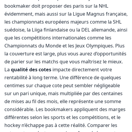
bookmaker doit proposer des paris sur la NHL
évidemment, mais aussi sur la Ligue Magnus française,
les championnats européens majeurs comme la SHL
suédoise, la Liiga finlandaise ou la DEL allemande, ainsi
que les compétitions internationales comme les
Championnats du Monde et les Jeux Olympiques. Plus
la couverture est large, plus vous aurez d’opportunités
de parier sur les matchs que vous maîtrisez le mieux.
La
qualité des cotes
impacte directement votre
rentabilité à long terme. Une différence de quelques
centimes sur chaque cote peut sembler négligeable
sur un pari unique, mais multipliée par des centaines
de mises au fil des mois, elle représente une somme
considérable. Les bookmakers appliquent des marges
différentes selon les sports et les compétitions, et le
hockey n’échappe pas à cette réalité. Comparer les