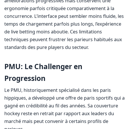
améliorations progressives mais conservent une
ergonomie parfois critiquée comparativement à la
concurrence. L’interface peut sembler moins fluide, les
temps de chargement parfois plus longs, l’expérience
de live betting moins aboutie. Ces limitations
techniques peuvent frustrer les parieurs habitués aux
standards des pure players du secteur.
PMU: Le Challenger en
Progression
Le PMU, historiquement spécialisé dans les paris
hippiques, a développé une offre de paris sportifs qui a
gagné en crédibilité au fil des années. Sa couverture
hockey reste en retrait par rapport aux leaders du
marché mais peut convenir à certains profils de