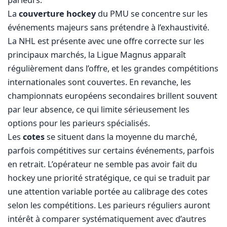
parieurs.
La
couverture hockey
du PMU se concentre sur les
événements majeurs sans prétendre à l’exhaustivité.
La NHL est présente avec une offre correcte sur les
principaux marchés, la Ligue Magnus apparaît
régulièrement dans l’offre, et les grandes compétitions
internationales sont couvertes. En revanche, les
championnats européens secondaires brillent souvent
par leur absence, ce qui limite sérieusement les
options pour les parieurs spécialisés.
Les
cotes
se situent dans la moyenne du marché,
parfois compétitives sur certains événements, parfois
en retrait. L’opérateur ne semble pas avoir fait du
hockey une priorité stratégique, ce qui se traduit par
une attention variable portée au calibrage des cotes
selon les compétitions. Les parieurs réguliers auront
intérêt à comparer systématiquement avec d’autres