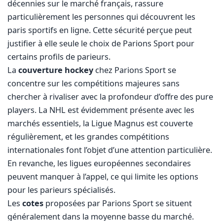
décennies sur le marché français, rassure
particulièrement les personnes qui découvrent les
paris sportifs en ligne. Cette sécurité perçue peut
justifier à elle seule le choix de Parions Sport pour
certains profils de parieurs.
La
couverture hockey
chez Parions Sport se
concentre sur les compétitions majeures sans
chercher à rivaliser avec la profondeur d’offre des pure
players. La NHL est évidemment présente avec les
marchés essentiels, la Ligue Magnus est couverte
régulièrement, et les grandes compétitions
internationales font l’objet d’une attention particulière.
En revanche, les ligues européennes secondaires
peuvent manquer à l’appel, ce qui limite les options
pour les parieurs spécialisés.
Les
cotes
proposées par Parions Sport se situent
généralement dans la moyenne basse du marché.