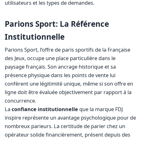
utilisateurs et les types de demandes.
Parions Sport: La Référence
Institutionnelle
Parions Sport, l’offre de paris sportifs de la Française
des Jeux, occupe une place particulière dans le
paysage français. Son ancrage historique et sa
présence physique dans les points de vente lui
confèrent une légitimité unique, même si son offre en
ligne doit être évaluée objectivement par rapport à la
concurrence.
La
confiance institutionnelle
que la marque FDJ
inspire représente un avantage psychologique pour de
nombreux parieurs. La certitude de parier chez un
opérateur solide financièrement, présent depuis des