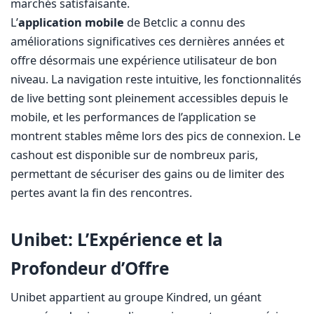
marchés satisfaisante.
L’
application mobile
de Betclic a connu des
améliorations significatives ces dernières années et
offre désormais une expérience utilisateur de bon
niveau. La navigation reste intuitive, les fonctionnalités
de live betting sont pleinement accessibles depuis le
mobile, et les performances de l’application se
montrent stables même lors des pics de connexion. Le
cashout est disponible sur de nombreux paris,
permettant de sécuriser des gains ou de limiter des
pertes avant la fin des rencontres.
Unibet: L’Expérience et la
Profondeur d’Offre
Unibet appartient au groupe Kindred, un géant