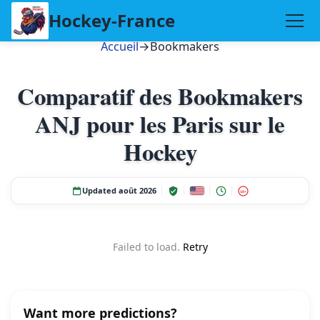
Hockey-France
Accueil
→
Bookmakers
Comparatif des Bookmakers
ANJ pour les Paris sur le
Hockey
Updated août 2026
18+
Failed to load.
Retry
Want more predictions?