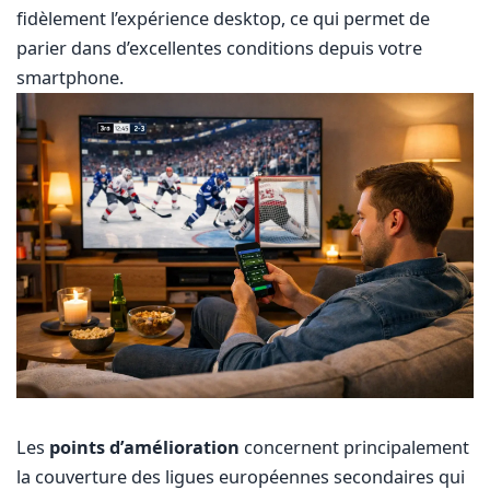
fidèlement l’expérience desktop, ce qui permet de
parier dans d’excellentes conditions depuis votre
smartphone.
Les
points d’amélioration
concernent principalement
la couverture des ligues européennes secondaires qui