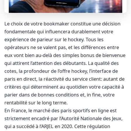
Le choix de votre bookmaker constitue une décision
fondamentale qui influencera durablement votre
expérience de parieur sur le hockey. Tous les
opérateurs ne se valent pas, et les différences entre
eux vont bien au-delà des simples bonus de bienvenue
qui attirent l’attention des débutants. La qualité des
cotes, la profondeur de l’offre hockey, l’interface de
paris en direct, la réactivité du service client: autant de
critères qui déterminent au quotidien votre capacité à
parier dans de bonnes conditions et, in fine, votre
rentabilité sur le long terme.
En France, le marché des paris sportifs en ligne est
strictement encadré par l’Autorité Nationale des Jeux,
qui a succédé à l’ARJEL en 2020. Cette régulation