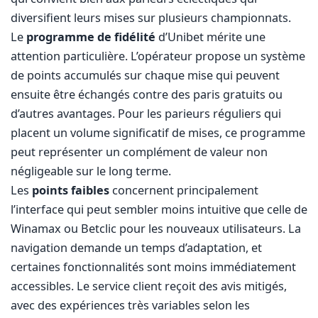
diversifient leurs mises sur plusieurs championnats.
Le
programme de fidélité
d’Unibet mérite une
attention particulière. L’opérateur propose un système
de points accumulés sur chaque mise qui peuvent
ensuite être échangés contre des paris gratuits ou
d’autres avantages. Pour les parieurs réguliers qui
placent un volume significatif de mises, ce programme
peut représenter un complément de valeur non
négligeable sur le long terme.
Les
points faibles
concernent principalement
l’interface qui peut sembler moins intuitive que celle de
Winamax ou Betclic pour les nouveaux utilisateurs. La
navigation demande un temps d’adaptation, et
certaines fonctionnalités sont moins immédiatement
accessibles. Le service client reçoit des avis mitigés,
avec des expériences très variables selon les