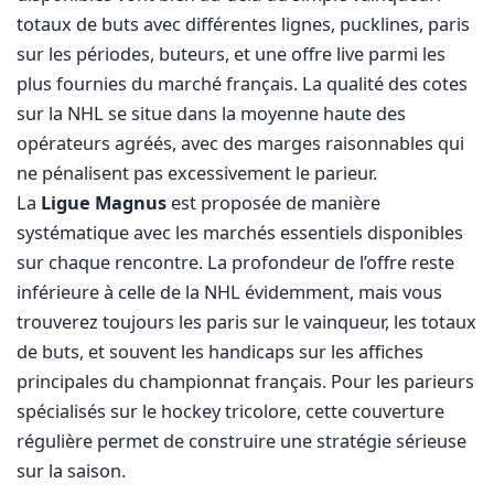
totaux de buts avec différentes lignes, pucklines, paris
sur les périodes, buteurs, et une offre live parmi les
plus fournies du marché français. La qualité des cotes
sur la NHL se situe dans la moyenne haute des
opérateurs agréés, avec des marges raisonnables qui
ne pénalisent pas excessivement le parieur.
La
Ligue Magnus
est proposée de manière
systématique avec les marchés essentiels disponibles
sur chaque rencontre. La profondeur de l’offre reste
inférieure à celle de la NHL évidemment, mais vous
trouverez toujours les paris sur le vainqueur, les totaux
de buts, et souvent les handicaps sur les affiches
principales du championnat français. Pour les parieurs
spécialisés sur le hockey tricolore, cette couverture
régulière permet de construire une stratégie sérieuse
sur la saison.