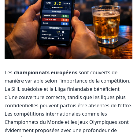
Les
championnats européens
sont couverts de
manière variable selon l’importance de la compétition.
La SHL suédoise et la Liiga finlandaise bénéficient
d’une couverture correcte, tandis que les ligues plus
confidentielles peuvent parfois être absentes de l’offre.
Les compétitions internationales comme les
Championnats du Monde et les Jeux Olympiques sont
évidemment proposées avec une profondeur de