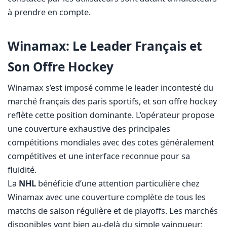
à prendre en compte.
Winamax: Le Leader Français et
Son Offre Hockey
Winamax s’est imposé comme le leader incontesté du
marché français des paris sportifs, et son offre hockey
reflète cette position dominante. L’opérateur propose
une couverture exhaustive des principales
compétitions mondiales avec des cotes généralement
compétitives et une interface reconnue pour sa
fluidité.
La
NHL
bénéficie d’une attention particulière chez
Winamax avec une couverture complète de tous les
matchs de saison régulière et de playoffs. Les marchés
disponibles vont bien au-delà du simple vainqueur: