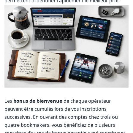
permettent d’identifier rapidement le meilleur prix.
Les
bonus de bienvenue
de chaque opérateur
peuvent être cumulés lors de vos inscriptions
successives. En ouvrant des comptes chez trois ou
quatre bookmakers, vous bénéficiez de plusieurs
centaines d’euros de bonus potentiels qui constituent