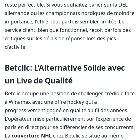
reste perfectible. Si vous souhaitez parier sur la DEL
allemande ou les championnats nordiques de moindre
importance, l’offre peut parfois sembler limitée. Le
service client, bien que fonctionnel, reçoit parfois des
critiques sur les délais de réponse lors des pics
d’activité.
Betclic: L’Alternative Solide avec
un Live de Qualité
Betclic occupe une position de challenger crédible face
à Winamax avec une offre hockey qui a
progressivement gagné en qualité au fil des années.
L’opérateur mise particulièrement sur l’expérience de
paris en direct pour se différencier de ses concurrents.
La
couverture NHL
chez Betclic se situe au même